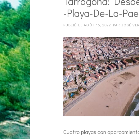
Tarragona: Desde
-playa-De-La-Pael
PUBLIÉ LE
AOÛT 16, 2022
PAR
JOSÉ VE
Cuatro playas con aparcamiento