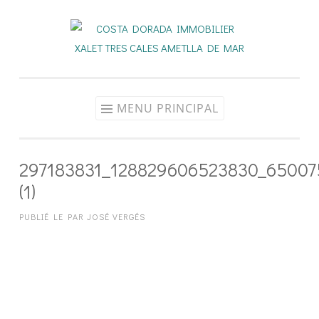
Aller
au
contenu
MENU PRINCIPAL
297183831_128829606523830_6500
(1)
PUBLIÉ LE
PAR
JOSÉ VERGÉS