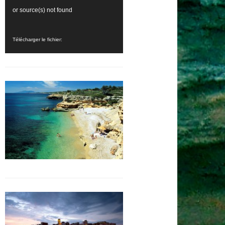
vidéo
or source(s) not found
Télécharger le fichier:
https://costadoradaimmobilier.com/wp-
content/uploads/2018/01/POURQUOI_INVESTIR_DANS_LE_MARCHE_IMMOBILIER_EN_
_=3
Télécharger le fichier:
https://costadoradaimmobilier.com/wp-
content/uploads/2018/01/POURQUOI_INVESTIR_DANS_LE_MARCHE_IMMOBILIER_EN_
_=3