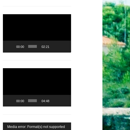
Lecteur
vidéo
00:00
02:21
Lecteur
vidéo
00:00
04:48
Lecteur
Media error: Format(s) not supported