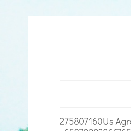
Aller
au
contenu
275807160Us Agr