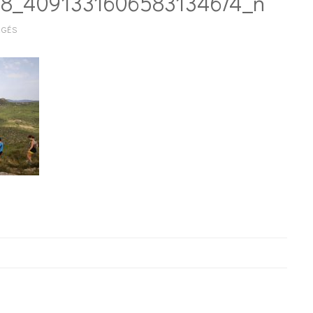
58_4091331606583134674_n
RGÉS