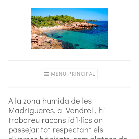
Aller
au
contenu
MENU PRINCIPAL
A la zona humida de les
Madrigueres, al Vendrell, hi
trobareu racons idíl·lics on
passejar tot respectant els
diversos hàbitats, com platges de