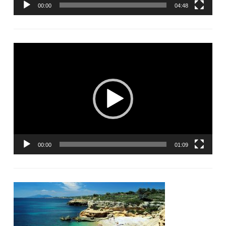
00:00
04:48
Lecteur
vidéo
00:00
01:09