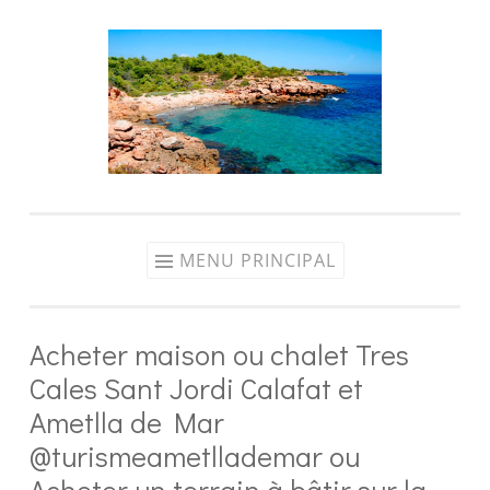
Aller
au
contenu
MENU PRINCIPAL
Acheter maison ou chalet Tres
Cales Sant Jordi Calafat et
Ametlla de Mar
@turismeametllademar ou
Acheter un terrain à bâtir sur la