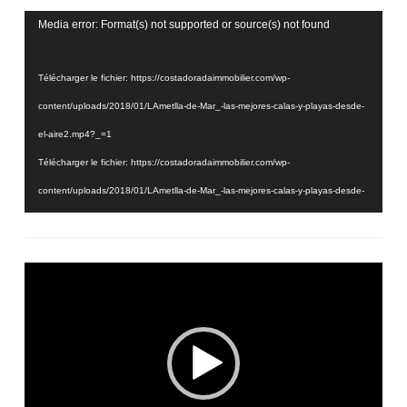
Lecteur
Media error: Format(s) not supported or source(s) not found
vidéo
Télécharger le fichier: https://costadoradaimmobilier.com/wp-
content/uploads/2018/01/LAmetlla-de-Mar_-las-mejores-calas-y-playas-desde-
el-aire2.mp4?_=1
Télécharger le fichier: https://costadoradaimmobilier.com/wp-
content/uploads/2018/01/LAmetlla-de-Mar_-las-mejores-calas-y-playas-desde-
el-aire2.mp4?_=1
Lecteur
vidéo