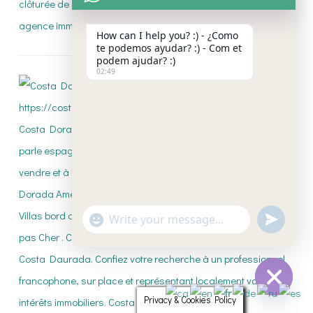
How can I help you? :) - ¿Como
te podemos ayudar? :) - Com et
podem ajudar? :)
02:49
"+CHATY_SETTINGS.LANG.EMOJI_PICKE
UNDEFI
WhatsApp
Message
Privacy & Cookies Policy
HIDE