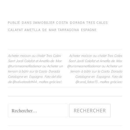
PUBLIÉ DANS
IMMOBILIER COSTA DORADA TRES CALES
CALAFAT AMETLLA DE MAR TARRAGONA ESPAGNE
Navigation
Acheter maison ou chalet Tres Cales
Acheter maison ou chalet Tres Cales
Sant Jordi Calafat et Ametlla de Mar
Sant Jordi Calafat et Ametlla de Mar
de
@turismeametllademar ou Acheter un
@turismeametllademar ou Acheter un
terrain à bâtir sur la Costa Dorada
terrain à bâtir sur la Costa Dorada
l’article
Catalogne en Espagne. Foto del dia
Catalogne en Espagne. Foto de
de @salvatorebtt44 , moltes gràcies!.
@carol_fotos15 , moltes gràcies!
Rechercher :