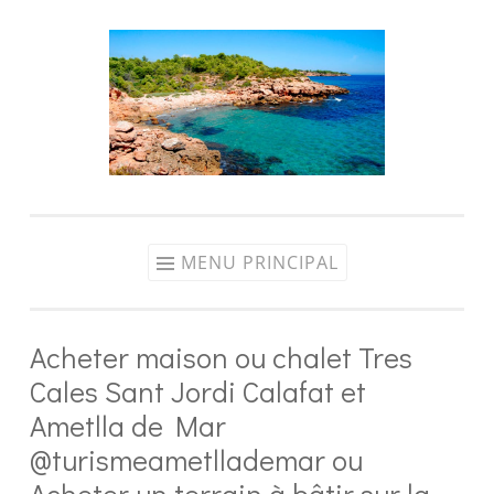
Aller
au
contenu
MENU PRINCIPAL
Acheter maison ou chalet Tres
Cales Sant Jordi Calafat et
Ametlla de Mar
@turismeametllademar ou
Acheter un terrain à bâtir sur la