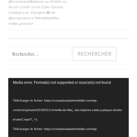
de
@turismeametllademar ou Acheter un
terrain à bâtir sur la Costa Dorada
l’article
Catalogne en Espagne. 📸 de
@jaumecabra a l’#AmetlladeMar,
moltes gràcies!!
Rechercher :
Lecteur
Media error: Format(s) not supported or source(s) not found
vidéo
Télécharger le fichier: https://costadoradaimmobilier.com/wp-
content/uploads/2018/01/LAmetlla-de-Mar_-las-mejores-calas-y-playas-desde-
el-aire2.mp4?_=1
Télécharger le fichier: https://costadoradaimmobilier.com/wp-