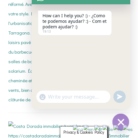
How can I help you? :) - ¿Como
te podemos ayudar? :) - Com et
podem ajudar? :)
19:13
"+CHATY_SETTINGS.LANG.EMOJI_PICKE
UNDEFI
WhatsApp
Message
Privacy & Cookies Policy
HIDE