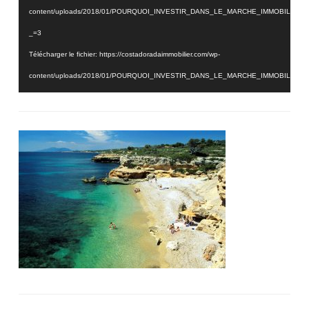
content/uploads/2018/01/POURQUOI_INVESTIR_DANS_LE_MARCHE_IMMOBILIER_
_=3
Télécharger le fichier: https://costadoradaimmobilier.com/wp-
content/uploads/2018/01/POURQUOI_INVESTIR_DANS_LE_MARCHE_IMMOBILIER_
_=3