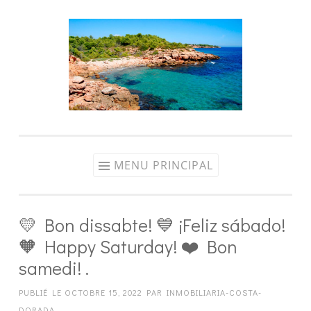
Aller
au
contenu
MENU PRINCIPAL
💛 Bon dissabte! 💙 ¡Feliz sábado!
🧡 Happy Saturday! ❤️ Bon
samedi! .
PUBLIÉ LE
OCTOBRE 15, 2022
PAR
INMOBILIARIA-COSTA-
DORADA