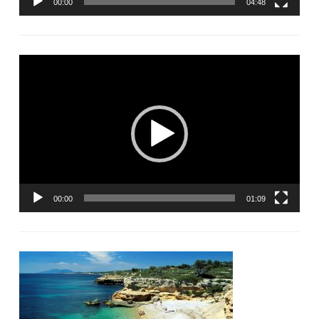
00:00
04:48
Lecteur
vidéo
00:00
01:09