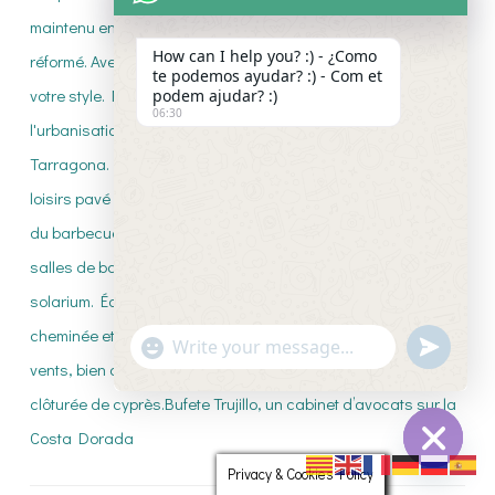
How can I help you? :) - ¿Como
te podemos ayudar? :) - Com et
podem ajudar? :)
06:30
"+CHATY_SETTINGS.LANG.EMOJI_PICKE
UNDEFI
WhatsApp
Message
Privacy & Cookies Policy
HIDE