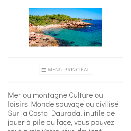
Aller
au
contenu
MENU PRINCIPAL
Mer ou montagne Culture ou
loisirs Monde sauvage ou civilisé
Sur la Costa Daurada, inutile de
jouer à pile ou face, vous pouvez
tout avoir Votre rêve devient