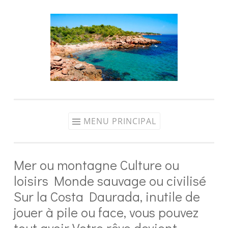
Aller
au
contenu
MENU PRINCIPAL
Mer ou montagne Culture ou
loisirs Monde sauvage ou civilisé
Sur la Costa Daurada, inutile de
jouer à pile ou face, vous pouvez
tout avoir Votre rêve devient