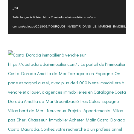
_=3
Télécharger le fichier: https://costadoradaimmobilier.com/wp-
content/uploads/2018/01/POURQUOI_INVESTIR_DANS_LE_MARCHE_IMMOBILIER_
_=3