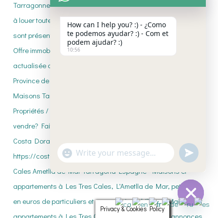
How can I help you? :) - ¿Como
te podemos ayudar? :) - Com et
podem ajudar? :)
10:56
"+CHATY_SETTINGS.LANG.EMOJI_PICKE
UNDEFI
WhatsApp
Message
Privacy & Cookies Policy
HIDE