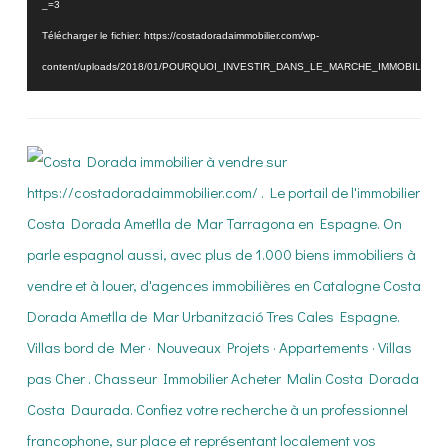
_=3
Télécharger le fichier: https://costadoradaimmobilier.com/wp-
content/uploads/2018/01/POURQUOI_INVESTIR_DANS_LE_MARCHE_IMMOBILIER_
_=3