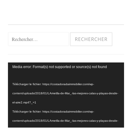
Rechercher :
Lecteur
Media error: Format(s) not supported or source(s) not found
vidéo
Télécharger le fichier: https://costadoradaimmobilier.com/wp-
content/uploads/2018/01/LAmetlla-de-Mar_-las-mejores-calas-y-playas-desde-
el-aire2.mp4?_=1
Télécharger le fichier: https://costadoradaimmobilier.com/wp-
content/uploads/2018/01/LAmetlla-de-Mar_-las-mejores-calas-y-playas-desde-
el-aire2.mp4?_=1