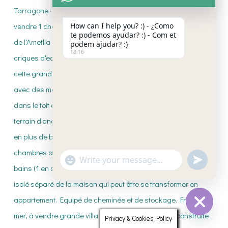
How can I help you? :) - ¿Como
te podemos ayudar? :) - Com et
podem ajudar? :)
18:16
"+CHATY_SETTINGS.LANG.EMOJI_PICKE
UNDEFI
WhatsApp
Message
Privacy & Cookies Policy
HIDE