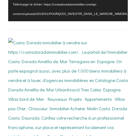
Télécharger le fichier: https://costadoradaimmobilier.com/wp-
content/uploads/2018/01/POURQUOI_INVESTIR_DANS_LE_MARCHE_IMMOBILIER_
_=3