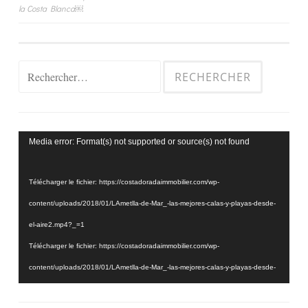
de
la Costa Blanca￼
l’article
Rechercher :
Lecteur
Media error: Format(s) not supported or source(s) not found
vidéo
Télécharger le fichier: https://costadoradaimmobilier.com/wp-
content/uploads/2018/01/LAmetlla-de-Mar_-las-mejores-calas-y-playas-desde-
el-aire2.mp4?_=1
Télécharger le fichier: https://costadoradaimmobilier.com/wp-
content/uploads/2018/01/LAmetlla-de-Mar_-las-mejores-calas-y-playas-desde-
el-aire2.mp4?_=1