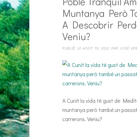
Poble Tranquil A
Muntanya Però T
A Descobrir Perd
Veniu?
PUBLIÉ LE
AOÛT 19, 2022
PAR
JOSÉ VE
A Cunit la vida té gust de Medit
muntanya però també un passat h
carrerons. Veniu?