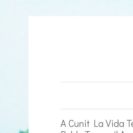
Aller
au
contenu
A Cunit La Vida T