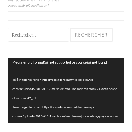
de
frescs amb alè mediterrani
l’article
Rechercher :
Lecteur
Media error: Format(s) not supported or source(s) not found
vidéo
Télécharger le fichier: https://costadoradaimmobilier.com/wp-
content/uploads/2018/01/LAmetlla-de-Mar_-las-mejores-calas-y-playas-desde-
el-aire2.mp4?_=1
Télécharger le fichier: https://costadoradaimmobilier.com/wp-
content/uploads/2018/01/LAmetlla-de-Mar_-las-mejores-calas-y-playas-desde-
el-aire2.mp4?_=1