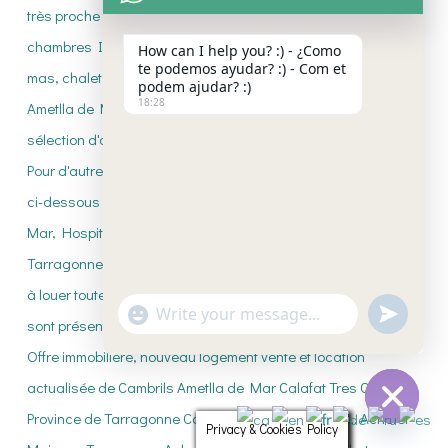
How can I help you? :) - ¿Como
te podemos ayudar? :) - Com et
podem ajudar? :)
18:28
"+CHATY_SETTINGS.LANG.EMOJI_PICKE
UNDEFI
WhatsApp
Message
Privacy & Cookies Policy
HIDE