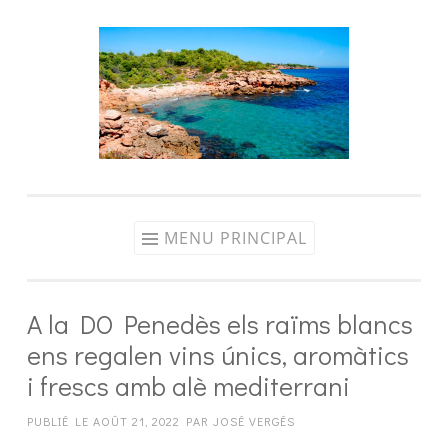
Aller
au
contenu
MENU PRINCIPAL
A la DO Penedès els raïms blancs
ens regalen vins únics, aromàtics
i frescs amb alè mediterrani
PUBLIÉ LE
AOÛT 21, 2022
PAR
JOSÉ VERGÉS