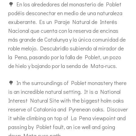
🌳 En los alrededores del monasterio de Poblet
podéis desconectar en medio de una naturaleza
exuberante. Es un Paraje Natural de Interés
Nacional que cuenta con la reserva de encinas
más grande de Catalunya y la única comunidad de
roble melojo. Descubridlo subiendo al mirador de
la Pena, pasando por la falla de Poblet, un pozo
de hielo y bajando por la senda de Mata-rucs.
🌳 In the surroundings of Poblet monastery there
is an incredible natural setting. It is a National
Interest Natural Site with the biggest holm oaks
reserve of Catalonia and Pyrenean oaks. Discover
it while climbing on top of La Pena viewpoint and
passing by Poblet fault, an ice well and going
down Mata-rucs path.