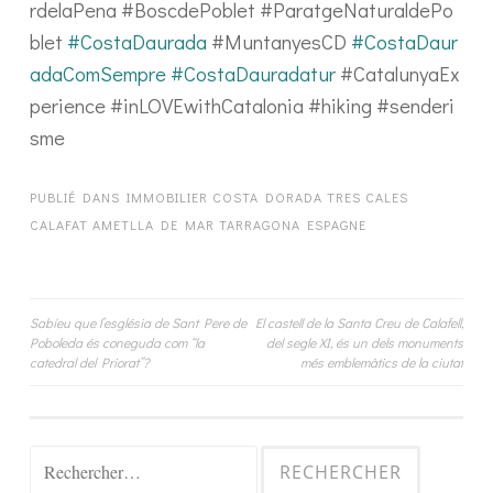
rdelaPena #BoscdePoblet #ParatgeNaturaldePo
blet
#CostaDaurada
#MuntanyesCD
#CostaDaur
adaComSempre
#CostaDauradatur
#CatalunyaEx
perience #inLOVEwithCatalonia #hiking #senderi
sme
PUBLIÉ DANS
IMMOBILIER COSTA DORADA TRES CALES
CALAFAT AMETLLA DE MAR TARRAGONA ESPAGNE
Navigation
Sabíeu que l’església de Sant Pere de
El castell de la Santa Creu de Calafell,
Poboleda és coneguda com “la
del segle XI, és un dels monuments
de
catedral del Priorat”?
més emblemàtics de la ciutat
l’article
Rechercher :