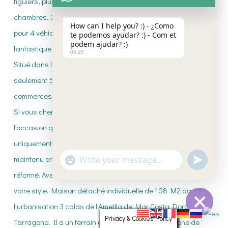
How can I help you? :) - ¿Como
te podemos ayudar? :) - Com et
podem ajudar? :)
05:25
"+CHATY_SETTINGS.LANG.EMOJI_PICKE
UNDEFI
WhatsApp
Message
Privacy & Cookies Policy
HIDE