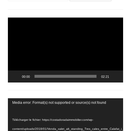
Lecteur
vidéo
00:00
02:21
Lecteur
Media error: Format(s) not supported or source(s) not found
vidéo
Télécharger le fichier: https://costadoradaimmobilier.com/wp-
content/uploads/2018/01/Venda_xalet_alt_standing_Tres_cales_entre_Calafat_i_