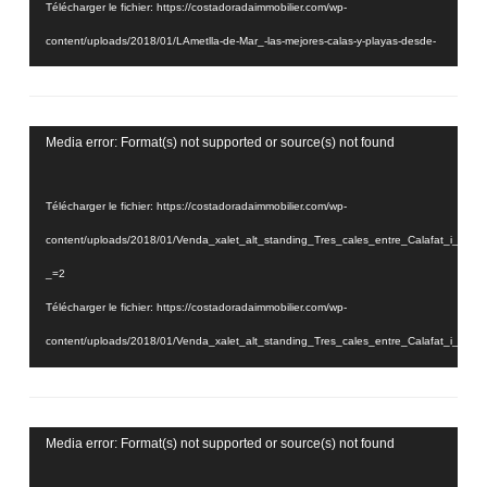
Télécharger le fichier: https://costadoradaimmobilier.com/wp-
content/uploads/2018/01/LAmetlla-de-Mar_-las-mejores-calas-y-playas-desde-
el-aire2.mp4?_=1
Lecteur
Media error: Format(s) not supported or source(s) not found
vidéo
Télécharger le fichier: https://costadoradaimmobilier.com/wp-
content/uploads/2018/01/Venda_xalet_alt_standing_Tres_cales_entre_Calafat_i_
_=2
Télécharger le fichier: https://costadoradaimmobilier.com/wp-
content/uploads/2018/01/Venda_xalet_alt_standing_Tres_cales_entre_Calafat_i_
_=2
Lecteur
Media error: Format(s) not supported or source(s) not found
vidéo