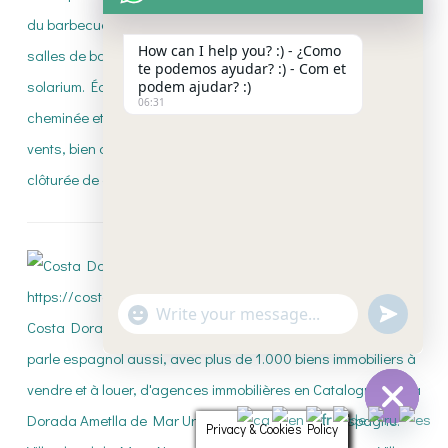
How can I help you? :) - ¿Como
te podemos ayudar? :) - Com et
podem ajudar? :)
06:31
"+CHATY_SETTINGS.LANG.EMOJI_PICKE
UNDEFI
WhatsApp
Message
Privacy & Cookies Policy
HIDE