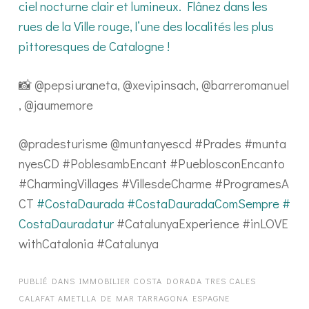
ciel nocturne clair et lumineux. Flânez dans les
rues de la Ville rouge, l’une des localités les plus
pittoresques de Catalogne !
📸 @pepsiuraneta, @xevipinsach, @barreromanuel
, @jaumemore
@pradesturisme @muntanyescd #Prades #munta
nyesCD #PoblesambEncant #PueblosconEncanto
#CharmingVillages #VillesdeCharme #ProgramesA
CT
#CostaDaurada #CostaDauradaComSempre
#
CostaDauradatur
#CatalunyaExperience #inLOVE
withCatalonia #Catalunya
PUBLIÉ DANS
IMMOBILIER COSTA DORADA TRES CALES
CALAFAT AMETLLA DE MAR TARRAGONA ESPAGNE