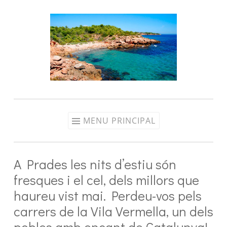
Aller
au
contenu
MENU PRINCIPAL
A Prades les nits d’estiu són
fresques i el cel, dels millors que
haureu vist mai. Perdeu-vos pels
carrers de la Vila Vermella, un dels
pobles amb encant de Catalunya!