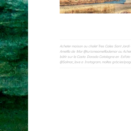
Acheter maison ou chalet Tres Cales Sant Jordi C
Navigation
Ametlla de Mar @turismeametllademar ou Achete
bâtir sur la Costa Dorada Catalogne en EsFoto
de
@Salmar_love a Instagram, moltes gràcies!pag
l’article