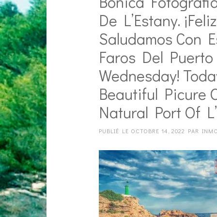
Bonica Fotografia
De L’Estany. ¡Fel
Saludamos Con Es
Faros Del Puerto
Wednesday! Today
Beautiful Picure 
Natural Port Of L
PUBLIÉ LE
OCTOBRE 14, 2022
PAR
INMO