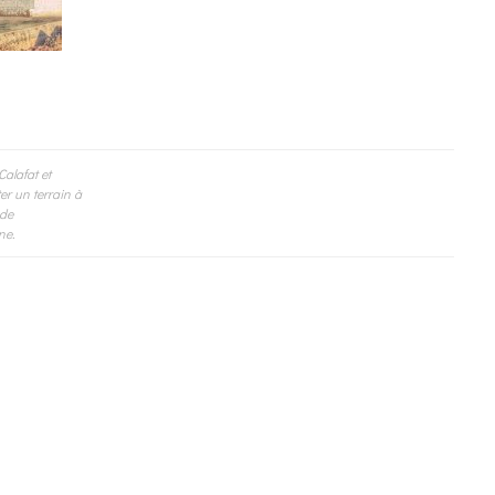
alafat et
r un terrain à
 de
ne.