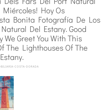
 Dels Fars Del Port Natural
iz Miércoles! Hoy Os
ta Bonita Fotografía De Los
 Natural Del Estany. Good
 We Greet You With This
Of The Lighthouses Of The
’Estany.
BILIARIA-COSTA-DORADA