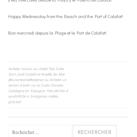
Happy Wednesday from the Beach and the Port of Calafat!
Bon mercredi depuis la Plage et le Port de Calafat!
Navigation
Acheter maison ou chalet Tres Cales
Sant Jordi Calafat et Ametlla de Mar
de
@turismeametllademar ou Acheter un
terrain à bâtir sur la Costa Dorada
l’article
Catalogne en Espagne. Foto del dia d’
anahi9634 a Instagram, moltes
gràcies!
Rechercher :