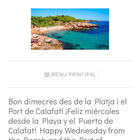
Aller
au
contenu
MENU PRINCIPAL
Bon dimecres des de la Platja i el
Port de Calafat! ¡Feliz miércoles
desde la Playa y el Puerto de
Calafat! Happy Wednesday from
the Beach and the Port of