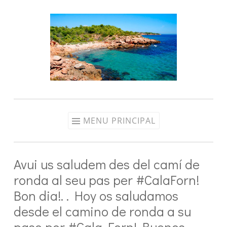
Aller
au
contenu
MENU PRINCIPAL
Avui us saludem des del camí de
ronda al seu pas per #CalaForn!
Bon dia!. . Hoy os saludamos
desde el camino de ronda a su
paso por #Cala Forn! Buenos