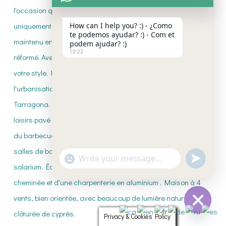
How can I help you? :) - ¿Como
te podemos ayudar? :) - Com et
podem ajudar? :)
10:22
"+CHATY_SETTINGS.LANG.EMOJI_PICKE
UNDEFI
WhatsApp
Message
Privacy & Cookies Policy
HIDE