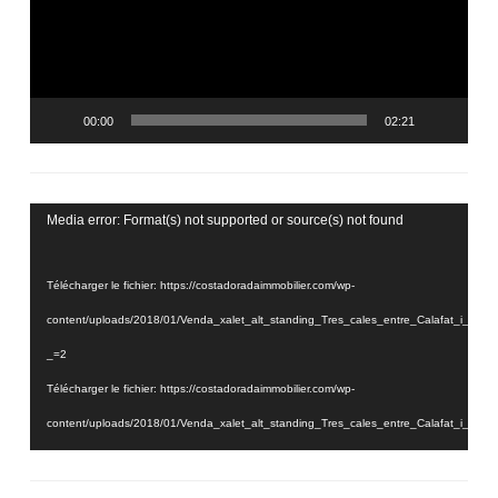
00:00
02:21
Lecteur
Media error: Format(s) not supported or source(s) not found
vidéo
Télécharger le fichier: https://costadoradaimmobilier.com/wp-
content/uploads/2018/01/Venda_xalet_alt_standing_Tres_cales_entre_Calafat_i_
_=2
Télécharger le fichier: https://costadoradaimmobilier.com/wp-
content/uploads/2018/01/Venda_xalet_alt_standing_Tres_cales_entre_Calafat_i_
_=2