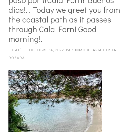
días!. . Today we greet you from
the coastal path as it passes
through Cala Forn! Good
morning!.
PUBLIÉ LE
OCTOBRE 14, 2022
PAR
INMOBILIARIA-COSTA-
DORADA