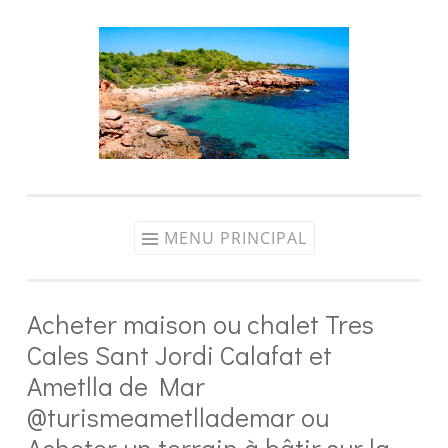
Aller
au
contenu
MENU PRINCIPAL
Acheter maison ou chalet Tres
Cales Sant Jordi Calafat et
Ametlla de Mar
@turismeametllademar ou
Acheter un terrain à bâtir sur la