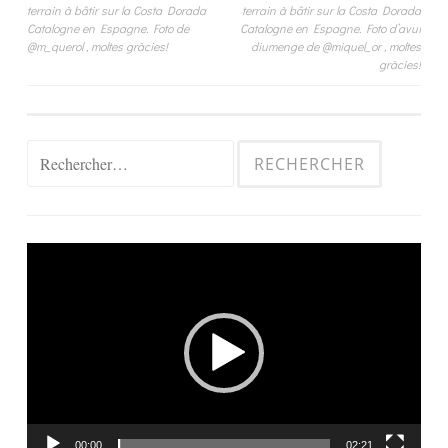
terrain à bâtir sur la Costa Dorada
terrain à bâtir sur la Costa Dorada
l’article
Catalogne en Espagne. Foto de
Catalogne en Espagne. Foto d’avui
@m_querol , moltes gràcies!
diumenge de @miquel_or , moltes
gràcies!
Rechercher :
Lecteur
vidéo
00:00
02:21