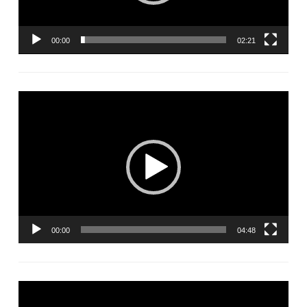
00:00
02:21
Lecteur
vidéo
00:00
04:48
Lecteur