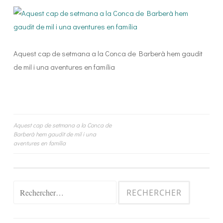
Aquest cap de setmana a la Conca de Barberà hem gaudit
de mil i una aventures en família
Navigation
Aquest cap de setmana a la Conca de
Barberà hem gaudit de mil i una
de
aventures en família
l’article
Rechercher :