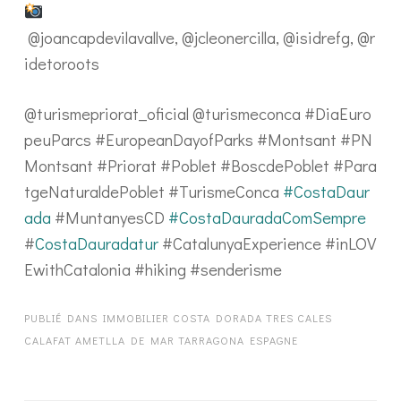
@joancapdevilavallve, @jcleonercilla, @isidrefg, @r
idetoroots
@turismepriorat_oficial @turismeconca #DiaEuro
peuParcs #EuropeanDayofParks #Montsant #PN
Montsant #Priorat #Poblet #BoscdePoblet #Para
tgeNaturaldePoblet #TurismeConca
#CostaDaur
ada
#MuntanyesCD
#CostaDauradaComSempre
#
CostaDauradatur
#CatalunyaExperience #inLOV
EwithCatalonia #hiking #senderisme
PUBLIÉ DANS
IMMOBILIER COSTA DORADA TRES CALES
CALAFAT AMETLLA DE MAR TARRAGONA ESPAGNE