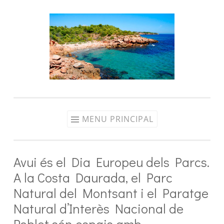
Aller
au
contenu
MENU PRINCIPAL
Avui és el Dia Europeu dels Parcs.
A la Costa Daurada, el Parc
Natural del Montsant i el Paratge
Natural d’Interès Nacional de
Poblet són espais amb