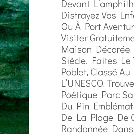
Devant L’amphith
Distrayez Vos En
Ou À Port Aventur
Visiter Gratuitem
Maison Décorée 
Siècle. Faites L
Poblet, Classé A
L’UNESCO. Trouve
Poétique Parc Sa
Du Pin Emblémat
De La Plage De C
Randonnée Dans 