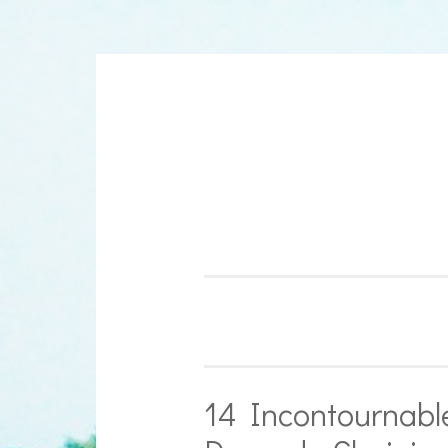
Aller
au
contenu
14 Incontournabl