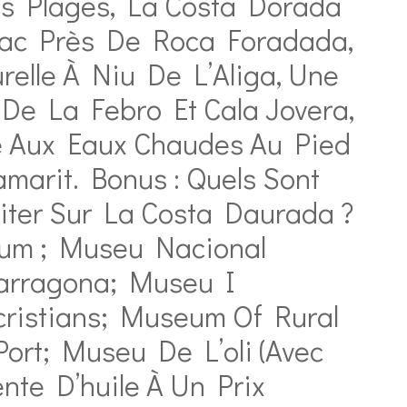
es Plages, La Costa Dorada
Lac Près De Roca Foradada,
elle À Niu De L’Aliga, Une
De La Febro Et Cala Jovera,
e Aux Eaux Chaudes Au Pied
marit. Bonus : Quels Sont
iter Sur La Costa Daurada ?
um ; Museu Nacional
arragona; Museu I
cristians; Museum Of Rural
ort; Museu De L’oli (avec
nte D’huile À Un Prix