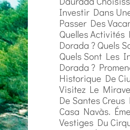
Daurada Choisis
Investir Dans Un
Passer Des Vaca
Quelles Activités
Dorada ? Quels S
Quels Sont Les I
Dorada ? Promene
Historique De Ciu
Visitez Le Mirave
De Santes Creus
Casa Navàs. Émer
Vestiges Du Cirq