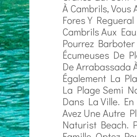
À Cambrils, Vous 
Fores Y Regueral
Cambrils Aux Eau
Pourrez Barbote
Écumeuses De Pla
De Arrabassada À
Également La Pla
La Plage Semi Na
Dans La Ville. E
Avez Une Autre Pl
Naturist Beach. 
Famille, Optez Po