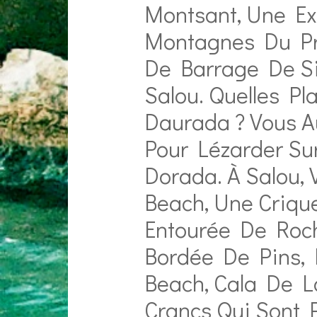
Montsant, Une Ex
Montagnes Du Pr
De Barrage De S
Salou. Quelles Pl
Daurada ? Vous A
Pour Lézarder Su
Dorada. À Salou,
Beach, Une Criqu
Entourée De Roch
Bordée De Pins, 
Beach, Cala De L
Crancs Qui Sont P