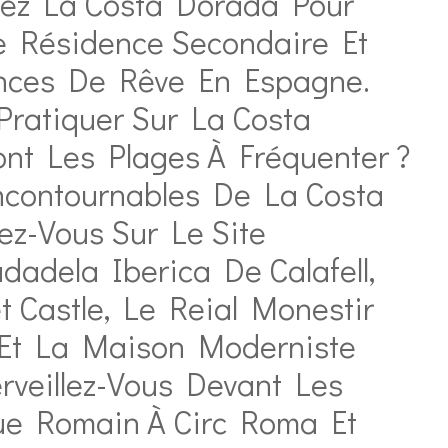
sez La Costa Dorada Pour
e Résidence Secondaire Et
nces De Rêve En Espagne.
 Pratiquer Sur La Costa
ont Les Plages À Fréquenter ?
ncontournables De La Costa
z-Vous Sur Le Site
dadela Iberica De Calafell,
t Castle, Le Reial Monestir
 Et La Maison Moderniste
veillez-Vous Devant Les
ue Romain À Circ Roma Et