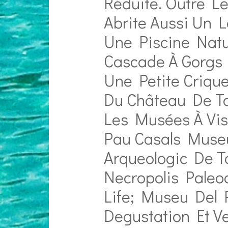
Réduite. Outre L
Abrite Aussi Un 
Une Piscine Natur
Cascade À Gorgs 
Une Petite Criqu
Du Château De Ta
Les Musées À Vis
Pau Casals Muse
Arqueologic De T
Necropolis Paleo
Life; Museu Del P
Degustation Et Ve