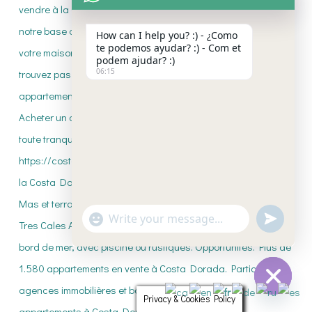
How can I help you? :) - ¿Como
te podemos ayudar? :) - Com et
podem ajudar? :)
06:15
"+CHATY_SETTINGS.LANG.EMOJI_PICKE
UNDEFI
WhatsApp
Message
Privacy & Cookies Policy
HIDE