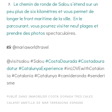
🚶
Le chemin de ronde de Salou s’étend sur un
peu plus de six kilomètres et vous permet de
longer le front maritime de la ville. En le
parcourant, vous pourrez visiter neuf plages et
prendre des photos
spectaculaires.
📸 @mariaworldtravel
@visitsalou #Salou
#CostaDaurada
#Costadaura
datur
#CatalunyaExperience
#inLOVEwithCatalon
ia #Catalonia #Catalunya #camíderonda #senderi
sme
PUBLIÉ DANS
IMMOBILIER COSTA DORADA TRES CALES
CALAFAT AMETLLA DE MAR TARRAGONA ESPAGNE