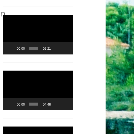
_n
Lecteur
vidéo
00:00
02:21
Lecteur
vidéo
00:00
04:48
Lecteur