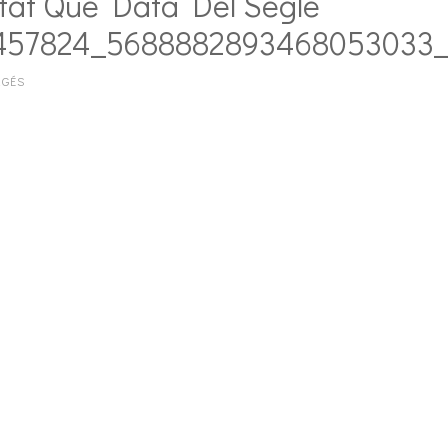
tat Que Data Del Segle
1457824_5688882893468053033
RGÉS