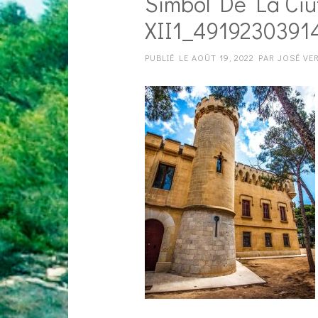
Símbol De La Ciu
XII1_491923039
PUBLIÉ LE
AOÛT 19, 2022
PAR
JOSÉ VE