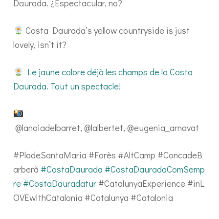
Daurada. ¿Espectacular, no?
Costa Daurada’s yellow countryside is just
lovely, isn’t it?
Le jaune colore déjà les champs de la Costa
Daurada. Tout un spectacle!
@lanoiadelbarret, @lalbertet, @eugenia_arnavat
#PladeSantaMaria #Forès #AltCamp #ConcadeB
arberà
#CostaDaurada
#CostaDauradaComSemp
re
#CostaDauradatur
#CatalunyaExperience #inL
OVEwithCatalonia #Catalunya #Catalonia