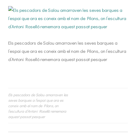
Els pescadors de Salou amarraven les seves barques a
l’espai que ara es coneix amb el nom de Pilons, on l’escultura
d’Antoni Roselló rememora aquest passat pesquer
Navigation
Els pescadors de Salou amarraven les
seves barques a l’espai que ara es
de
coneix amb el nom de Pilons, on
l’escultura d’Antoni Roselló rememora
l’article
aquest passat pesquer