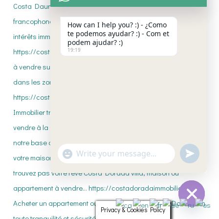
How can I help you? :) - ¿Como
te podemos ayudar? :) - Com et
podem ajudar? :)
19:19
"+CHATY_SETTINGS.LANG.EMOJI_PICKE
UNDEFI
WhatsApp
Message
Privacy & Cookies Policy
HIDE