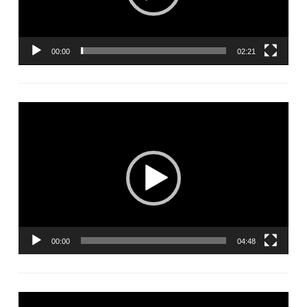
00:00
02:21
Lecteur
vidéo
00:00
04:48
Lecteur