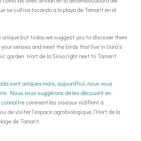
 como las aves anidan en la desembocadura del
ue se cultiva tocando a la playa de Tamarit en el
unique but today we suggest you to discover them
w your senses and meet the birds that live in Gaià’s
ic garden Hort de la Sínia right next to Tamarit
ada sont uniques mais, aujourd’hui, nous vous
nte. Nous vous suggérons de les découvrir en
 connaître
comment les oiseaux nidifient à
ou de visiter l’espace agrobiologique, l’Hort de la
 plage de Tamarit.