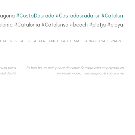
rragona
#CostaDaurada
#Costadauradatur
#Catalun
onia #Catalonia #Catalunya #beach #platja #playa
ADA TRES CALES CALAFAT AMETLLA DE MAR TARRAGONA ESPAGNE
xcusa per a
És ben bé un petit poblet de conte: Siurana està emplaçada en
al de l’Alt
un indret màgic i inexpugnable sobre el riu