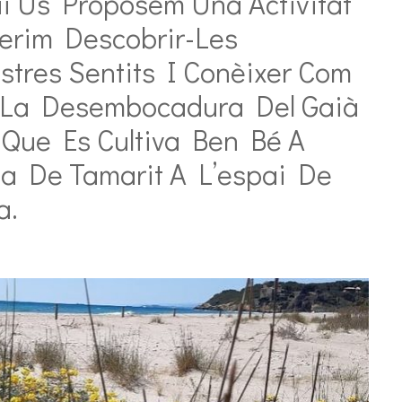
i Us Proposem Una Activitat
gerim Descobrir-Les
stres Sentits I Conèixer Com
A La Desembocadura Del Gaià
 Que Es Cultiva Ben Bé A
ja De Tamarit A L’espai De
a.