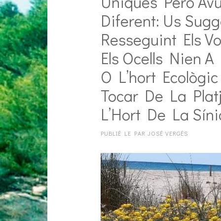
Úniques Però Avu
Diferent: Us Sug
Resseguint Els Vo
Els Ocells Nien 
O L’hort Ecològic
Tocar De La Plat
L’Hort De La Síni
PUBLIÉ LE
PAR
JOSÉ VERGÉS