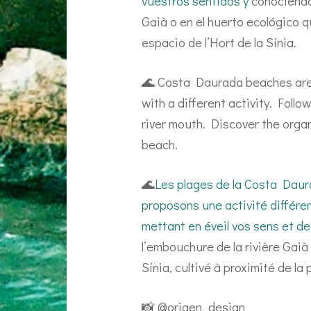
vuestros sentidos y
conociendo
Gaià o en el huerto ecológico q
espacio de l’Hort de la Sínia.
🌊 Costa Daurada beaches are 
with a different activity. Follo
river mouth. Discover the organ
beach.
🌊
Les plages de la Costa Daur
proposons une activité différe
mettant en éveil vos sens et de
l’embouchure de la rivière Gaià 
Sínia, cultivé à proximité de la
📸 @origen_design