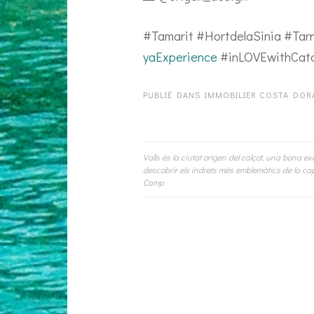
#Tamarit #HortdelaSinia #Ta
yaExperience
#inLOVEwithCatal
PUBLIÉ DANS
IMMOBILIER COSTA DOR
Valls és la ciutat origen del calçot, una bona e
Navigation
descobrir els indrets més emblemàtics de la capit
Camp
de
l’article