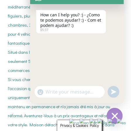
How can I help you? :) - ¿Como
te podemos ayudar? :) - Com et
podem ajudar? :)
05:37
"+CHATY_SETTINGS.LANG.EMOJI_PICKE
UNDEFI
WhatsApp
Message
Privacy & Cookies Policy
HIDE