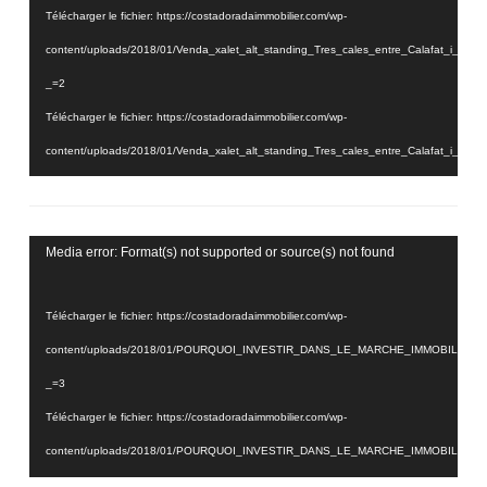
Télécharger le fichier: https://costadoradaimmobilier.com/wp-
content/uploads/2018/01/Venda_xalet_alt_standing_Tres_cales_entre_Calafat_i_
_=2
Télécharger le fichier: https://costadoradaimmobilier.com/wp-
content/uploads/2018/01/Venda_xalet_alt_standing_Tres_cales_entre_Calafat_i_
_=2
Lecteur
Media error: Format(s) not supported or source(s) not found
vidéo
Télécharger le fichier: https://costadoradaimmobilier.com/wp-
content/uploads/2018/01/POURQUOI_INVESTIR_DANS_LE_MARCHE_IMMOBILIER_
_=3
Télécharger le fichier: https://costadoradaimmobilier.com/wp-
content/uploads/2018/01/POURQUOI_INVESTIR_DANS_LE_MARCHE_IMMOBILIER_
_=3