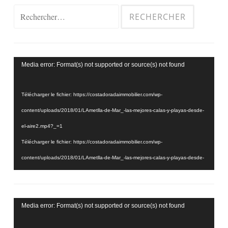
Rechercher :
Lecteur
Media error: Format(s) not supported or source(s) not found
vidéo
Télécharger le fichier: https://costadoradaimmobilier.com/wp-
content/uploads/2018/01/LAmetlla-de-Mar_-las-mejores-calas-y-playas-desde-
el-aire2.mp4?_=1
Télécharger le fichier: https://costadoradaimmobilier.com/wp-
content/uploads/2018/01/LAmetlla-de-Mar_-las-mejores-calas-y-playas-desde-
el-aire2.mp4?_=1
Lecteur
Media error: Format(s) not supported or source(s) not found
vidéo