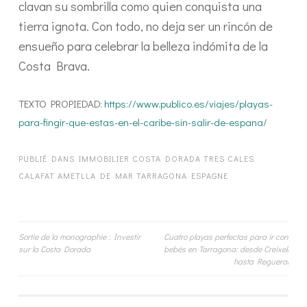
clavan su sombrilla como quien conquista una
tierra ignota. Con todo, no deja ser un rincón de
ensueño para celebrar la belleza indómita de la
Costa Brava.
TEXTO PROPIEDAD:
https://www.publico.es/viajes/playas-
para-fingir-que-estas-en-el-caribe-sin-salir-de-espana/
PUBLIÉ DANS
IMMOBILIER COSTA DORADA TRES CALES
CALAFAT AMETLLA DE MAR TARRAGONA ESPAGNE
Navigation
Sortie de la monographie : Investir
Cuatro playas perfectas para ir con
sur la Costa Dorada
bebés en Tarragona: desde Creixell
de
hasta Regueral
l’article