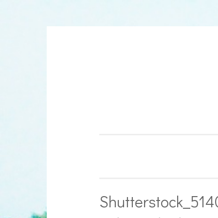
Aller
au
contenu
Shutterstock_514