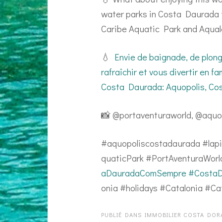
water parks in Costa Daurada to
Caribe Aquatic Park and Aqual
💧
Envie de baignade, de plong
rafraîchir et vous divertir en f
Costa Daurada: Aquopolis, Cos
📸 @portaventuraworld, @aquop
#aquopoliscostadaurada #lapi
quaticPark #PortAventuraWor
aDauradaComSempre
#CostaD
onia #holidays #Catalonia #Ca
PUBLIÉ DANS
IMMOBILIER COSTA DOR