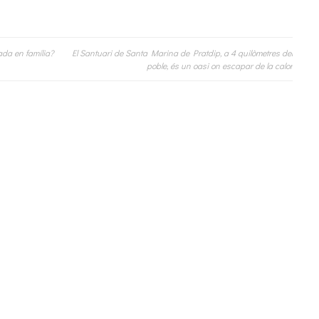
da en família?
El Santuari de Santa Marina de Pratdip, a 4 quilòmetres del
poble, és un oasi on escapar de la calor