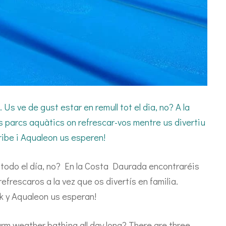
e de gust estar en remull tot el dia, no? A la
 parcs aquàtics on refrescar-vos mentre us divertiu
ribe i Aqualeon us esperen!
todo el día, no? En la Costa Daurada encontraréis
frescaros a la vez que os divertís en familia.
k y Aqualeon us esperan!
rm weather bathing all day long? There are three