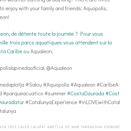
 enjoy with your family and friends: Aquopolis,
eon!
eon, de détente toute la journée ? Pour vous
amille trois parcs aquatiques vous attendent sur la
ta Caribe ou
Aqualeon.
olislapinedaoficial, @Aqualeon
nedaplatja #Salou #Aquopolis #Aqualeon #CaribeA
ld #parqueacuatico #summer
#CostaDaurada
#Cost
auradatur
#CatalunyaExperience #inLOVEwithCatal
talunya
ADA TRES CALES CALAFAT AMETLLA DE MAR TARRAGONA ESPAGNE