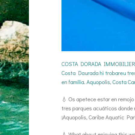
COSTA DORADA IMMOBILIER. Us v
Costa Daurada hi trobareu tres
en família. Aquopolis, Costa Ca
💧 Os apetece estar en remojo 
tres parques acuáticos donde re
¡Aquopolis, Caribe Aquatic Par
💧 What about enjoying this wa