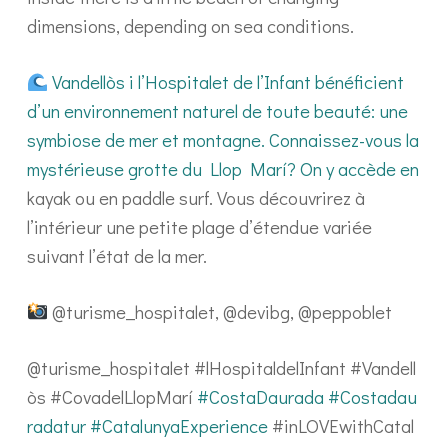
dimensions, depending on sea conditions.
Vandellòs i l’Hospitalet de l’Infant bénéficient
d’un environnement naturel de toute beauté: une
symbiose de mer et montagne. Connaissez-vous la
mystérieuse grotte du Llop Marí? On y accède en
kayak ou en paddle surf. Vous découvrirez à
l’intérieur une petite plage d’étendue variée
suivant l’état de la mer.
@turisme_hospitalet, @devibg, @peppoblet
@turisme_hospitalet #lHospitaldelInfant #Vandell
òs #CovadelLlopMarí
#CostaDaurada
#Costadau
radatur
#CatalunyaExperience
#inLOVEwithCatal