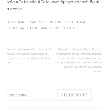
onia #Catalonia #Catalunya #playa #beach #platj
a #cova
PUBLIÉ DANS
IMMOBILIER COSTA DORADA TRES CALES
CALAFAT AMETLLA DE MAR TARRAGONA ESPAGNE
Navigation
La costa del Vendrell té una extensió
Des del riu Francolí i fins a Tàrraco.
de poc més de set quilòmetres, on
L’aqüeducte de les Ferreres, conegut
de
l’aigua acarona les platges de fina
popularment com el Pont del Diable,
sorra
va ser construït per traslladar l’aigua
l’article
des del Rourell fins a la capital
romana
Rechercher :