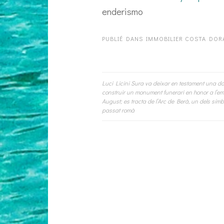
enderismo
PUBLIÉ DANS
IMMOBILIER COSTA DOR
Luci Licini Sura va deixar en testament una d
Navigation
construir un monument funerari en honor a l’e
August; es tracta de l’Arc de Berà, un dels símb
de
passat romà
l’article