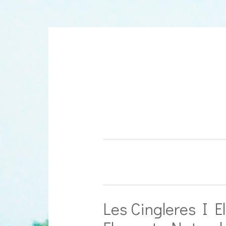
Aller
au
contenu
Les Cingleres I E