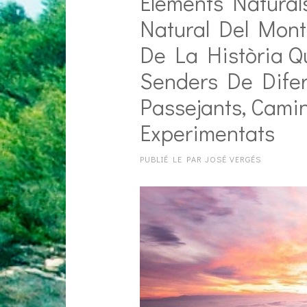
Elements Natural
Natural Del Monts
De La Història Q
Senders De Difere
Passejants, Cami
Experimentats
PUBLIÉ LE
PAR
JOSÉ VERGÉS