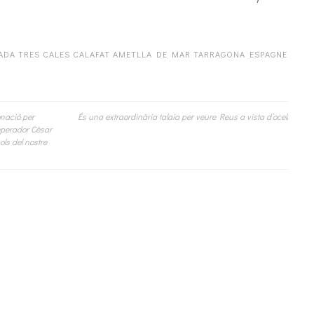
ADA TRES CALES CALAFAT AMETLLA DE MAR TARRAGONA ESPAGNE
onació per
És una extraordinària talaia per veure Reus a vista d’ocell
mperador Cèsar
ols del nostre