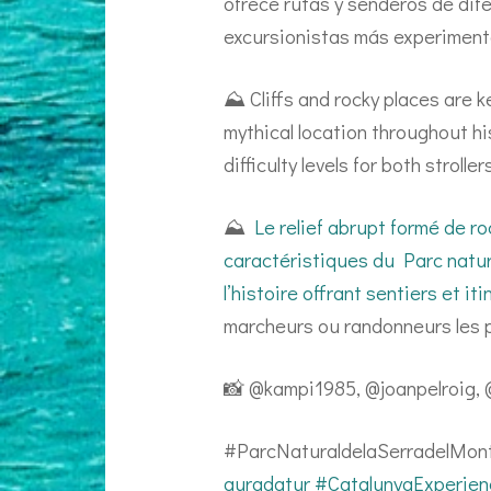
ofrece rutas y senderos de dif
excursionistas más experiment
⛰️ Cliffs and rocky places are 
mythical location throughout hi
difficulty levels for both stroll
⛰️
Le relief abrupt formé de ro
caractéristiques du Parc natur
l’histoire offrant sentiers et iti
marcheurs ou randonneurs les 
📸 @kampi1985, @joanpelroig, 
#ParcNaturaldelaSerradelMon
auradatur
#CatalunyaExperien