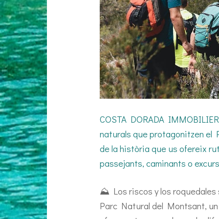
COSTA DORADA IMMOBILIER. Les
naturals que protagonitzen el P
de la història que us ofereix ru
passejants, caminants o excur
⛰️ Los riscos y los roquedales
Parc Natural del Montsant, un e