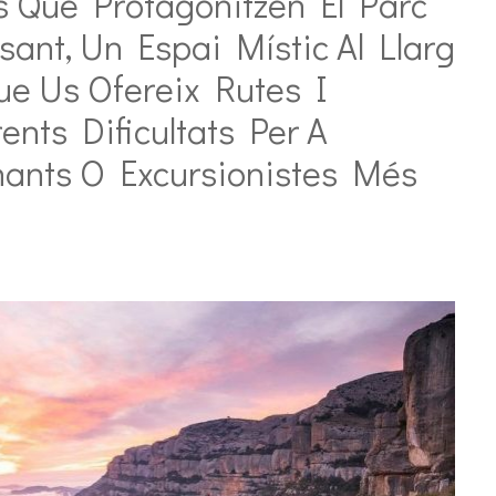
s Que Protagonitzen El Parc
ant, Un Espai Místic Al Llarg
ue Us Ofereix Rutes I
nts Dificultats Per A
nants O Excursionistes Més