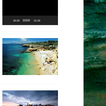
vidéo
Télécharger le fichier:
https://costadoradaimmobilier.com/wp-
content/uploads/2018/01/Venda_xalet_alt_standing_Tres_cales_entre_Calafat_i_lAm
00:00
01:09
_=2