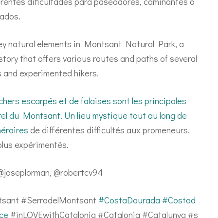
erentes dificultades para paseadores, caminantes o
ados.
key natural elements in Montsant Natural Park, a
story that offers various routes and paths of several
ers and experimented hikers.
chers escarpés et de falaises sont les principales
el du Montsant. Un lieu mystique tout au long de
néraires
de différentes difficultés aux promeneurs,
plus expérimentés.
@joseplorman, @robertcv94
tsant #SerradelMontsant
#CostaDaurada
#Costad
ce
#inLOVEwithCatalonia #Catalonia #Catalunya #s